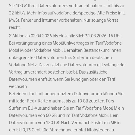
Sie 100 % Ihres Datenvolumens verbraucht haben – mit bis zu
32 kbit/s. Mehr Infos auf vodafone.de/speedgo. Alle Preise inkl.
MwSt. Fehler und Irrtümer vorbehalten. Nur solange Vorrat
reicht.
2
Aktion ab 02.04.2026 bis einschließlich 31.08.2026, 16 Uhr:
Bei Verlängerung eines Mobilfunkvertrages im Tarif Vodafone
Mobil M oder Vodafone Mobil L erhalten Bestandskund:innen
unbegrenztes Datenvolumen fürs Surfen im deutschen
Vodafone-Netz. Das zusätzliche Datenvolumen gilt solange der
Vertrag unverändert bestehen bleibt. Das zusätzliche
Datenvolumen entfällt, wenn Sie kündigen oder den Tarif
wechseln.
Bei einem Tarif mit unbegrenztem Datenvolumen können Sie
mit jeder Red+ Karte maximal bis zu 10 GB zuteilen. Fürs
Surfen im EU-Ausland haben Sie im Tarif Vodafone Mobil M ein
Datenvolumen von 60 GB und im Tarif Vodafone Mobil L ein
Datenvolumen von 120 GB. Nach Verbrauch kostet ein MB in
der EU 0,13 Cent. Die Abrechnung erfolgt kilobytegenau.