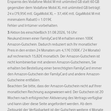
Ersparnis des Vodafone Mobil M mit unlimited GB statt 60 GB
gegenüber dem Vodafone Mobil XL mit unlimited GB beträgt:
24 x (79,95€ mtl. GigaMobil XL – 37,46€ mtl. GigaMobil M mit
minimalem Rabatt) = 1.019€.
Fehler und Irrtümer vorbehalten.
3
Aktion bis einschließlich 31.08.2026, 16 Uhr:
Neukund:innen einer FamilyCard M erhalten einen 100€
Amazon-Gutschein. Dadurch reduziert sich Ihr monatlicher
Preis in den ersten 24 Monaten um 4,17€ (100€ / 24 Monate)
auf rechnerisch 15,82€ monatlich. Der Amazon-Gutschein ist
nicht kombinierbar mit anderen Amazon-Gutscheinen, Sie
erhalten bei Bestellung einer berechtigten FamilyCard immer
den Amazon-Gutschein der FamilyCard und andere Amazon-
Gutscheine entfallen.
Beachten Sie bitte, dass der Amazon-Gutschein nicht auf Ihrer
monatlichen Rechnung ausgewiesen wird. Der Gutschein ist 20
Wochen nach erfolgreicher Aktivierung des Vertrags verfügbar
und kann über diese Seite angefordert werden. Ab dem
Zeitpunkt der Verfügbarkeit ist der Gutschein weitere 4 Monate